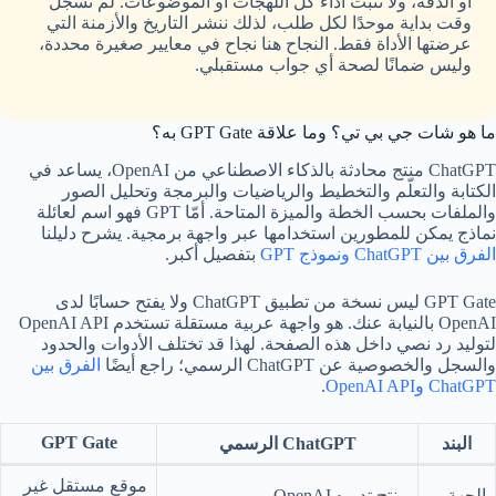
أو الدقة، ولا تثبت أداء كل اللهجات أو الموضوعات. لم نسجّل
وقت بداية موحدًا لكل طلب، لذلك ننشر التاريخ والأزمنة التي
عرضتها الأداة فقط. النجاح هنا نجاح في معايير صغيرة محددة،
وليس ضمانًا لصحة أي جواب مستقبلي.
ما هو شات جي بي تي؟ وما علاقة GPT Gate به؟
ChatGPT منتج محادثة بالذكاء الاصطناعي من OpenAI، يساعد في
الكتابة والتعلّم والتخطيط والرياضيات والبرمجة وتحليل الصور
والملفات بحسب الخطة والميزة المتاحة. أمّا GPT فهو اسم لعائلة
نماذج يمكن للمطورين استخدامها عبر واجهة برمجية. يشرح دليلنا
الفرق بين ChatGPT ونموذج GPT
بتفصيل أكبر.
GPT Gate ليس نسخة من تطبيق ChatGPT ولا يفتح حسابًا لدى
OpenAI بالنيابة عنك. هو واجهة عربية مستقلة تستخدم OpenAI API
لتوليد رد نصي داخل هذه الصفحة. لهذا قد تختلف الأدوات والحدود
والسجل والخصوصية عن ChatGPT الرسمي؛ راجع أيضًا
الفرق بين
ChatGPT وOpenAI API
.
GPT Gate
البند
ChatGPT الرسمي
موقع مستقل غير
الجهة
منتج تديره OpenAI