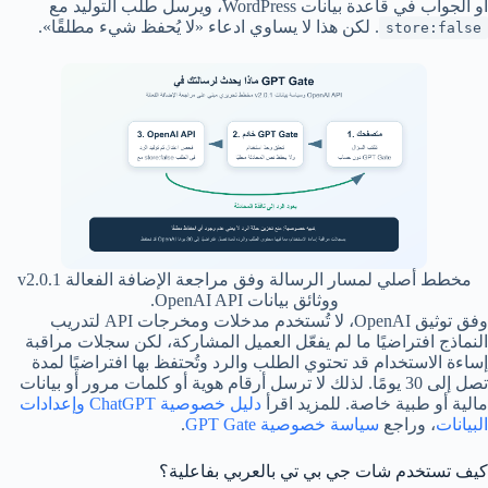
أو الجواب في قاعدة بيانات WordPress، ويرسل طلب التوليد مع
. لكن هذا لا يساوي ادعاء «لا يُحفظ شيء مطلقًا».
store:false
مخطط أصلي لمسار الرسالة وفق مراجعة الإضافة الفعالة v2.0.1
ووثائق بيانات OpenAI API.
وفق توثيق OpenAI، لا تُستخدم مدخلات ومخرجات API لتدريب
النماذج افتراضيًا ما لم يفعّل العميل المشاركة، لكن سجلات مراقبة
إساءة الاستخدام قد تحتوي الطلب والرد وتُحتفظ بها افتراضيًا لمدة
تصل إلى 30 يومًا. لذلك لا ترسل أرقام هوية أو كلمات مرور أو بيانات
مالية أو طبية خاصة. للمزيد اقرأ
دليل خصوصية ChatGPT وإعدادات
البيانات
، وراجع
سياسة خصوصية GPT Gate
.
كيف تستخدم شات جي بي تي بالعربي بفاعلية؟