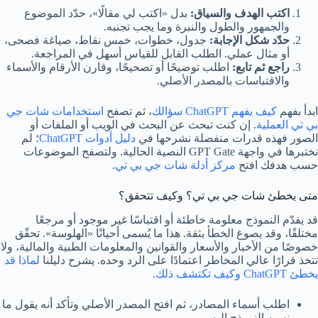
اكتب الهدف والسياق:
بدل «اكتب لي مقالًا»، حدّد الموضوع
والجمهور والطول والنبرة وما يجب تجنبه.
حدّد شكل الإجابة:
جدول، خطوات، خمس نقاط، صياغة فصحى،
أو مثال عملي. الطلب القابل للقياس أسهل في المراجعة.
راجع ثم تابع:
اطلب توضيحًا أو تصحيحًا، وقارن الأرقام والأسماء
والاقتباسات بالمصدر الأصلي.
ابدأ بفهم
كيف يفهم ChatGPT سؤالك
، ثم تصفح
استخدامات شات جي
بي تي العملية
. إن كنت تبحث عن البحث في الويب أو الملفات أو
الصور فهذه قدرات منفصلة نشرحها في
دليل أدوات ChatGPT
؛ لم
نختبرها في واجهة GPT Gate النصية الحالية. ولتصفح الموضوعات
حسب هدفك افتح
مركز أدلة شات جي بي تي
.
متى يخطئ شات جي بي تي؟ وكيف تتحقق؟
قد يقدّم النموذج معلومة خاطئة أو اقتباسًا غير موجود أو مرجعًا
مختلقًا، وقد يصوغ الخطأ بثقة. هذا ما يُسمى أحيانًا «الهلوسة». تحقّق
خصوصًا من الأخبار والأسعار والقوانين والمعلومات الطبية والمالية، ولا
تتخذ قرارًا عالي المخاطر اعتمادًا على الرد وحده. يشرح دليلنا
لماذا قد
يخطئ ChatGPT وكيف تكتشف ذلك
.
اطلب أسماء المصادر، ثم افتح المصدر الأصلي وتأكد أنه يقول ما
نسبه النموذج إليه.