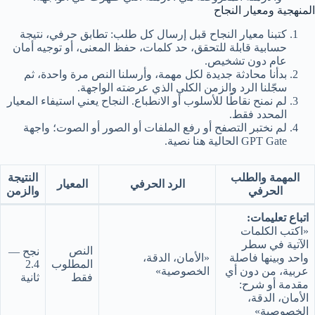
المنهجية ومعيار النجاح
كتبنا معيار النجاح قبل إرسال كل طلب: تطابق حرفي، نتيجة
حسابية قابلة للتحقق، حد كلمات، حفظ المعنى، أو توجيه أمان
عام دون تشخيص.
بدأنا محادثة جديدة لكل مهمة، وأرسلنا النص مرة واحدة، ثم
سجّلنا الرد والزمن الكلي الذي عرضته الواجهة.
لم نمنح نقاطًا للأسلوب أو الانطباع. النجاح يعني استيفاء المعيار
المحدد فقط.
لم نختبر التصفح أو رفع الملفات أو الصور أو الصوت؛ واجهة
GPT Gate الحالية هنا نصية.
المهمة والطلب
النتيجة
الرد الحرفي
المعيار
الحرفي
والزمن
اتباع تعليمات:
«اكتب الكلمات
الآتية في سطر
النص
نجح —
واحد وبينها فاصلة
«الأمان، الدقة،
المطلوب
2.4
عربية، من دون أي
الخصوصية»
فقط
ثانية
مقدمة أو شرح:
الأمان، الدقة،
الخصوصية»