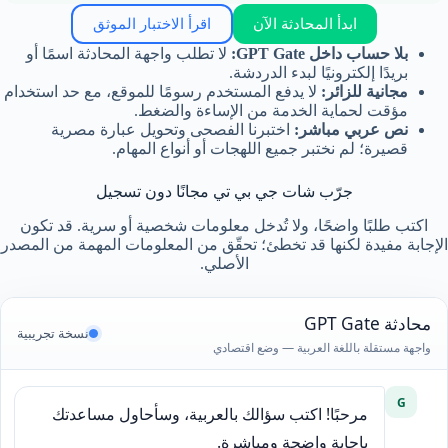
ابدأ المحادثة الآن
اقرأ الاختبار الموثق
بلا حساب داخل GPT Gate:
لا تطلب واجهة المحادثة اسمًا أو
بريدًا إلكترونيًا لبدء الدردشة.
مجانية للزائر:
لا يدفع المستخدم رسومًا للموقع، مع حد استخدام
مؤقت لحماية الخدمة من الإساءة والضغط.
نص عربي مباشر:
اختبرنا الفصحى وتحويل عبارة مصرية
قصيرة؛ لم نختبر جميع اللهجات أو أنواع المهام.
جرّب شات جي بي تي مجانًا دون تسجيل
اكتب طلبًا واضحًا، ولا تُدخل معلومات شخصية أو سرية. قد تكون
الإجابة مفيدة لكنها قد تخطئ؛ تحقّق من المعلومات المهمة من المصدر
الأصلي.
محادثة GPT Gate
نسخة تجريبية
واجهة مستقلة باللغة العربية — وضع اقتصادي
G
مرحبًا! اكتب سؤالك بالعربية، وسأحاول مساعدتك 
بإجابة واضحة ومباشرة.