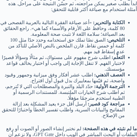
ابدأ بطلب صغير يمكن مراجعته، ثم حسّن النتيجة على مراحل. هذه
أمثلة استخدام مع صياغة أكثر قابلية للتحقق:
الكتابة والتحرير:
«أعد صياغة الفقرة التالية بالعربية الفصحى في
80 كلمة، وحافظ على الأرقام والأسماء كما هي». راجع الحقائق
بعد الصياغة؛ سلامة اللغة لا تثبت صحة المعلومة.
التلخيص:
الصق نصًا تملك حق استخدامه وحدد حدًا مثل 100
كلمة أو خمس نقاط. قارن الملخص بالنص الأصلي للتأكد من
عدم إسقاط قيد مهم.
التعلّم:
اطلب شرح مفهوم على مستواك، ثم مثالًا وسؤالًا قصيرًا
لاختبار الفهم. لا تنقل الإجابة إلى واجب أو اختبار يخالف قواعد
مؤسستك.
العصف الذهني:
اطلب عشر أفكار وفق ميزانية وجمهور وقيود
واضحة، ثم قيّمها بمعاييرك بدل قبول أول اقتراح.
الترجمة الأولية:
حدّد البلد والنبرة والمصطلحات التي لا تُترجم،
ثم اطلب شرح الخيارات الملتبسة. للمستندات الرسمية أو
الطبية استخدم مترجمًا مؤهلًا.
مراجعة كود قصير:
أرسل أقل جزء يعيد المشكلة بعد إزالة
المفاتيح والبيانات السرية، واطلب تفسير الخطأ واختبارًا للتحقق
من الإصلاح.
ما لم نثبته في هذه الصفحة:
لم نختبر إنشاء الصور أو الصوت أو رفع
الملفات أو البحث المباشر في الويب داخل GPT Gate، ولا نزعم أن