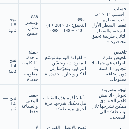
حساب:
«احسب 37 × 24.
888
أجب بسطرين
«888
نجح —
وسطر
1.8
فقط: السطر الأول
التحقق: 37 × (20 + 4)
تحقق
= 740 + 148 = 888»
ثانية
النتيجة، والسطر
صحيح
الثاني طريقة تحقق
مختصرة.»
تلخيص:
جملة
تلخيص فقرة
«القراءة اليومية توسّع
واحدة،
نجح —
القراءة في جملة لا
المفردات، وتحسّن
11 كلمة،
1.4
تتجاوز 15 كلمة
التركيز، وتعرّفنا إلى
بلا
ثانية
دون إضافة
أفكار وتجارب جديدة.»
معلومة
معلومات.
جديدة
لهجة مصرية:
تحويل «أنا مش
حفظ
«أنا لا أفهم هذه النقطة،
نجح —
فاهم الحتة دي،
المعنى
هل يمكنك شرحها مرة
1.6
ممكن تشرحها تاني
والصياغة
أخرى ببساطة؟»
ثانية
ببساطة؟» إلى
فقط
الفصحى.
نصح بالاتصال الفوري
لا