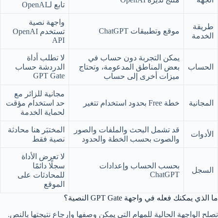
تابع لـOpenAI
واجهة نصية
طريقة
موقع وتطبيقات ChatGPT
تستخدم OpenAI
الخدمة
API
يمكن التجربة دون حساب في
لا تطلب أداة
الحساب
بعض المناطق المدعومة، وتحتاج
الدردشة حساب
GPT Gate
ميزات أخرى إلى حساب
مجانية للزائر مع
المجانية
خطة Free بحدود استخدام تتغير
حد استخدام مؤقت
لحماية الخدمة
قد تشمل البحث والملفات والصور
المختبَر هنا محادثة
الأدوات
والصوت بحسب الخطة والحدود
نصية فقط
لا تعرض الأداة
بحسب الحساب وإعدادات
سجلًا دائمًا
السجل
ChatGPT
للمحادثات على
الموقع
ما الذي يمكنك فعله في واجهة GPT Gate النصية؟
تصلح الواجهة الحالية للمهام التي يمكن وصفها وإرجاع نتيجتها بالنص.