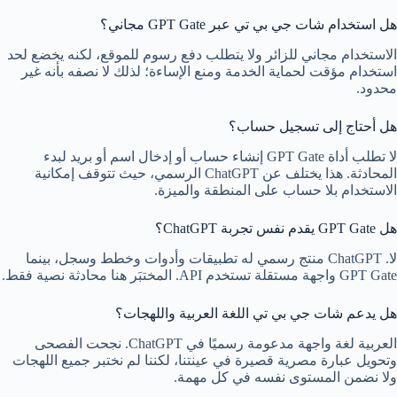
هل استخدام شات جي بي تي عبر GPT Gate مجاني؟
الاستخدام مجاني للزائر ولا يتطلب دفع رسوم للموقع، لكنه يخضع لحد
استخدام مؤقت لحماية الخدمة ومنع الإساءة؛ لذلك لا نصفه بأنه غير
محدود.
هل أحتاج إلى تسجيل حساب؟
لا تطلب أداة GPT Gate إنشاء حساب أو إدخال اسم أو بريد لبدء
المحادثة. هذا يختلف عن ChatGPT الرسمي، حيث تتوقف إمكانية
الاستخدام بلا حساب على المنطقة والميزة.
هل GPT Gate يقدم نفس تجربة ChatGPT؟
لا. ChatGPT منتج رسمي له تطبيقات وأدوات وخطط وسجل، بينما
GPT Gate واجهة مستقلة تستخدم API. المختبَر هنا محادثة نصية فقط.
هل يدعم شات جي بي تي اللغة العربية واللهجات؟
العربية لغة واجهة مدعومة رسميًا في ChatGPT. نجحت الفصحى
وتحويل عبارة مصرية قصيرة في عينتنا، لكننا لم نختبر جميع اللهجات
ولا نضمن المستوى نفسه في كل مهمة.