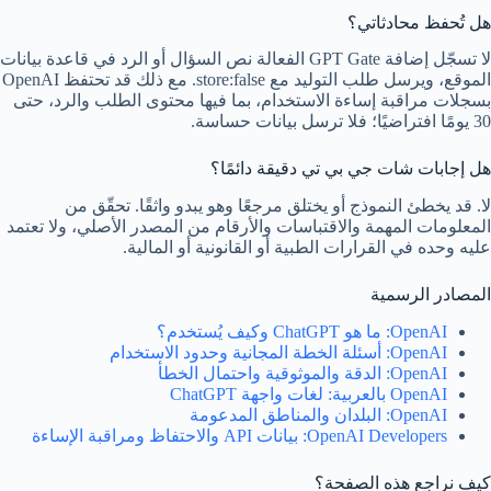
هل تُحفظ محادثاتي؟
لا تسجّل إضافة GPT Gate الفعالة نص السؤال أو الرد في قاعدة بيانات
الموقع، ويرسل طلب التوليد مع store:false. مع ذلك قد تحتفظ OpenAI
بسجلات مراقبة إساءة الاستخدام، بما فيها محتوى الطلب والرد، حتى
30 يومًا افتراضيًا؛ فلا ترسل بيانات حساسة.
هل إجابات شات جي بي تي دقيقة دائمًا؟
لا. قد يخطئ النموذج أو يختلق مرجعًا وهو يبدو واثقًا. تحقّق من
المعلومات المهمة والاقتباسات والأرقام من المصدر الأصلي، ولا تعتمد
عليه وحده في القرارات الطبية أو القانونية أو المالية.
المصادر الرسمية
OpenAI: ما هو ChatGPT وكيف يُستخدم؟
OpenAI: أسئلة الخطة المجانية وحدود الاستخدام
OpenAI: الدقة والموثوقية واحتمال الخطأ
OpenAI بالعربية: لغات واجهة ChatGPT
OpenAI: البلدان والمناطق المدعومة
OpenAI Developers: بيانات API والاحتفاظ ومراقبة الإساءة
كيف نراجع هذه الصفحة؟