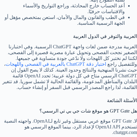
أعد الحساب خارج المحادثة، وراجع التواريخ والأسماء
والاقتباسات حرفيًا.
في الطب والقانون والمال والأمان، استعن بمتخصص مؤهل أو
الجهة الرسمية المناسبة.
العربية والتوفر في الدول العربية
العربية مدرجة ضمن لغات واجهة ChatGPT الرسمية. وفي اختبارنا
الصغير نجحت الفصحى وتحويل عبارة مصرية قصيرة إلى الفصحى،
لكننا لم نختبر كل اللهجات ولا ندّعي جودة متساوية في جميعها.
وللتفصيل راجع
اختبار دقة ChatGPT بالعربية في الفصحى واللهجات
،
حيث نشرنا المنهجية والنتائج وحدود العينة. كذلك لا يصح القول إن
ChatGPT الرسمي متاح في كل دولة عربية؛ تحدد OpenAI قائمة
البلدان والمناطق المدعومة، والقائمة الحالية لا تشمل سوريا. قد تتغير
القائمة، لذا راجع المصدر الرسمي قبل السفر أو إنشاء حساب.
الأسئلة الشائعة
هل GPT Gate هو موقع شات جي بي تي الرسمي؟
لا. GPT Gate موقع عربي مستقل وغير تابع لـOpenAI. واجهته النصية
تستخدم OpenAI API لإعداد الرد، بينما الموقع الرسمي هو
chatgpt.com.