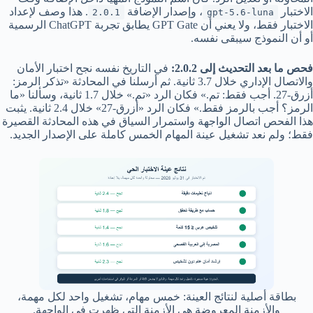
الاختبار
، وإصدار الإضافة
. هذا وصف لإعداد
2.0.1
gpt-5.6-luna
الاختبار فقط، ولا يعني أن GPT Gate يطابق تجربة ChatGPT الرسمية
أو أن النموذج سيبقى نفسه.
فحص ما بعد التحديث إلى 2.0.2:
في التاريخ نفسه نجح اختبار الأمان
والاتصال الإداري خلال 3.7 ثانية. ثم أرسلنا في المحادثة «تذكر الرمز:
أزرق-27. أجب فقط: تم.» فكان الرد «تم.» خلال 1.7 ثانية، وسألنا «ما
الرمز؟ أجب بالرمز فقط.» فكان الرد «أزرق-27» خلال 2.4 ثانية. يثبت
هذا الفحص اتصال الواجهة واستمرار السياق في هذه المحادثة القصيرة
فقط؛ ولم نعد تشغيل عينة المهام الخمس كاملة على الإصدار الجديد.
بطاقة أصلية لنتائج العينة: خمس مهام، تشغيل واحد لكل مهمة،
والأزمنة المعروضة هي الأزمنة التي ظهرت في الواجهة.