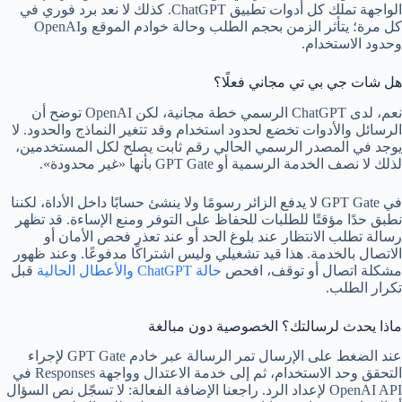
الواجهة تملك كل أدوات تطبيق ChatGPT. كذلك لا نعد برد فوري في
كل مرة؛ يتأثر الزمن بحجم الطلب وحالة خوادم الموقع وOpenAI
وحدود الاستخدام.
هل شات جي بي تي مجاني فعلًا؟
نعم، لدى ChatGPT الرسمي خطة مجانية، لكن OpenAI توضح أن
الرسائل والأدوات تخضع لحدود استخدام وقد تتغير النماذج والحدود. لا
يوجد في المصدر الرسمي الحالي رقم ثابت يصلح لكل المستخدمين،
لذلك لا نصف الخدمة الرسمية أو GPT Gate بأنها «غير محدودة».
في GPT Gate لا يدفع الزائر رسومًا ولا ينشئ حسابًا داخل الأداة، لكننا
نطبق حدًا مؤقتًا للطلبات للحفاظ على التوفر ومنع الإساءة. قد تظهر
رسالة تطلب الانتظار عند بلوغ الحد أو عند تعذر فحص الأمان أو
الاتصال بالخدمة. هذا قيد تشغيلي وليس اشتراكًا مدفوعًا. وعند ظهور
مشكلة اتصال أو توقف، افحص
حالة ChatGPT والأعطال الحالية
قبل
تكرار الطلب.
ماذا يحدث لرسالتك؟ الخصوصية دون مبالغة
عند الضغط على الإرسال تمر الرسالة عبر خادم GPT Gate لإجراء
التحقق وحد الاستخدام، ثم إلى خدمة الاعتدال وواجهة Responses في
OpenAI API لإعداد الرد. راجعنا الإضافة الفعالة: لا تسجّل نص السؤال