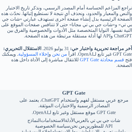
نراجع المزاعم الحساسة أمام المصدر الرسمي، ونذكر تاريخ الاختبار
والنص والمعيار والحدود، ونحذف أي نتيجة لا نستطيع إثباتها. نحدّث هذه
الصفحة الرئيسية بدل إنشاء صفحة أخرى تستهدف عبارتي «شات جي
بي تي» و«شات جي بي تي مجانا» حتى لا تتنافس صفحات الموقع على
النية نفسها. النوايا المتخصصة مثل الأدوات والخصوصية والفرق بين
ChatGPT وAPI لها أدلة مستقلة مرتبطة من هذه الصفحة.
آخر مراجعة تحريرية واختبار حي:
31 يوليو 2026.
الاستقلال التحريري:
GPT Gate غير تابع لـOpenAI. اقرأ
من نحن
و
إخلاء المسؤولية
. ويمكنك
فتح
قسم محادثة GPT Gate
للانتقال مباشرة إلى الأداة داخل هذه
الصفحة.
GPT Gate
مرجع عربي مستقل لفهم واستخدام ChatGPT، يعتمد على
المصادر الرسمية والاختبارات الموثقة.
GPT Gate موقع مستقل وغير تابع لـOpenAI.
شات جي بي تي بالعربي
الأدلة
الاستخدامات
النماذج
API للمطورين
من نحن
سياسة الخصوصية
ملفات تعريف الارتباط
شروط الاستخدام
إخلاء المسؤولية