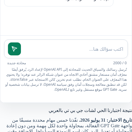
اكتب
0 / 2000
محادثة جديدة
سؤالك
تُرسل رسالتك والسياق الحديث للمحادثة إلى OpenAI API لإعداد الرد. يُرفق أيضًا
معرّف أمان مستعار مشتق أحادي الاتجاه من عنوان شبكة الزائر عند توفره؛ ولا يحتوي
هذا المعرّف على العنوان الخام. نطلب عدم تخزين كائن الاستجابة عبر store:false،
لكن قد تنطبق معالجة وسجلات أمان وفق سياسة OpenAI. لا ترسل بيانات شخصية أو
سرية. GPT Gate موقع مستقل وغير تابع لـOpenAI.
نتيجة اختبارنا الحي لشات جي بي تي بالعربي
تاريخ الاختبار: 31 يوليو 2026.
نفّذنا خمس مهام محددة مسبقًا من
واجهة GPT Gate الفعالة، بمحاولة واحدة لكل مهمة ومن دون إعادة
المحاولة أو تعديل الرد. كان اسم النموذج المهيأ داخل الإضافة وقت